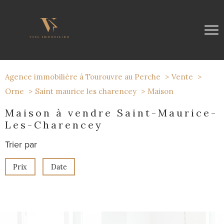
Agence immobilière à Tourouvre au Perche
Vente
Orne
Saint maurice les charencey
Maison
Maison à vendre Saint-Maurice-
Les-Charencey
Trier par
Prix
Date