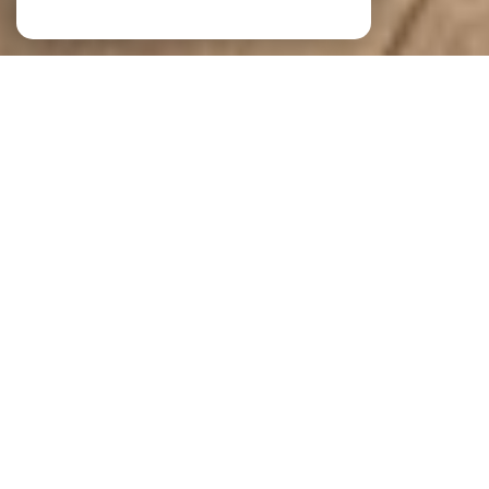
Viel Immobilier
L'IMMOBILIER À TOUROUVRE AU
PERCHE ET SES ALENTOURS
Vous souhaitez réaliser une transaction immobilière
dans le
département de l'Orne
? Trouver la maison
de vos rêves, louer un appartement, vendre un bien
ou faire estimer une propriété ? Viel Immobilier,