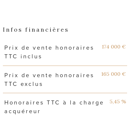
Infos financières
Caractéristiques
Valeurs
174 000 €
Prix de vente honoraires
TTC inclus
165 000 €
Prix de vente honoraires
TTC exclus
5,45 %
Honoraires TTC à la charge
acquéreur