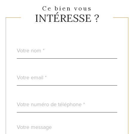
Ce bien vous
INTÉRESSE ?
Nom
Fieldset
*
par
défaut
email
*
Téléphone
*
Message
Fieldset
*