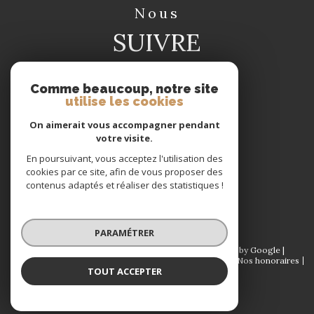
nous
SUIVRE
Comme beaucoup, notre site
utilise les cookies
On aimerait vous accompagner pendant
votre visite.
nous
En poursuivant, vous acceptez l'utilisation des
ADHÉRONS
cookies par ce site, afin de vous proposer des
contenus adaptés et réaliser des statistiques !
PARAMÉTRER
© 2026 | Tous droits réservés | Traduction powered by Google |
Plan du site
Mentions légales
Admin
Partenaires
Nos honoraires
TOUT ACCEPTER
Politique RGPD
Cookies