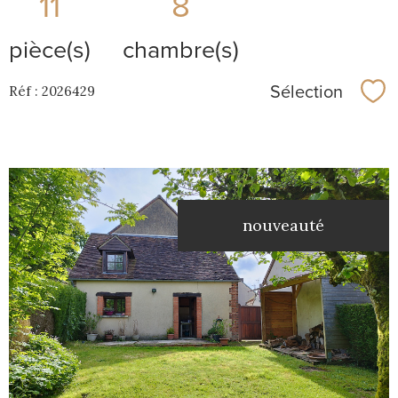
11
8
pièce(s)
chambre(s)
Sélection
Réf : 2026429
Sél
nouveauté
voir le
bien