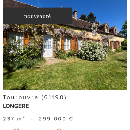
nouveauté
voir le
bien
Tourouvre (61190)
LONGERE
237 m²
-
299 000 €