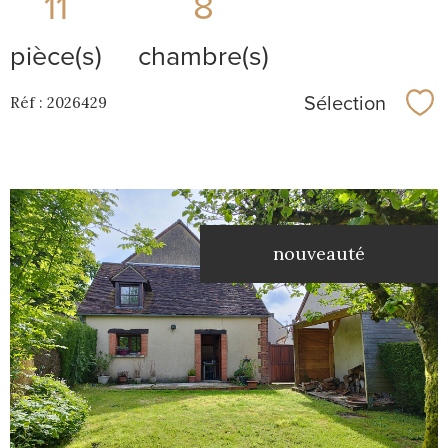
11
8
pièce(s)
chambre(s)
Sélection
Réf : 2026429
Sél
nouveauté
voir le
bien