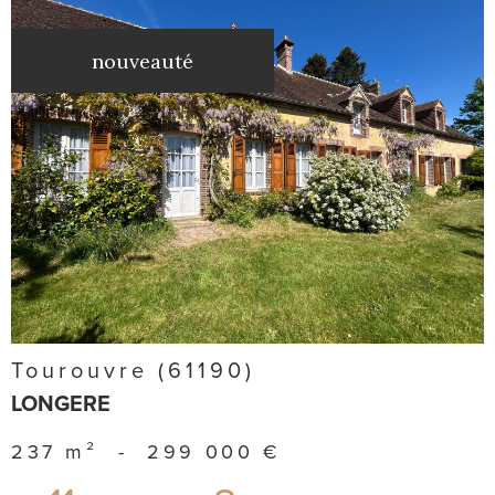
nouveauté
voir le
bien
Tourouvre (61190)
LONGERE
237 m²
-
299 000 €