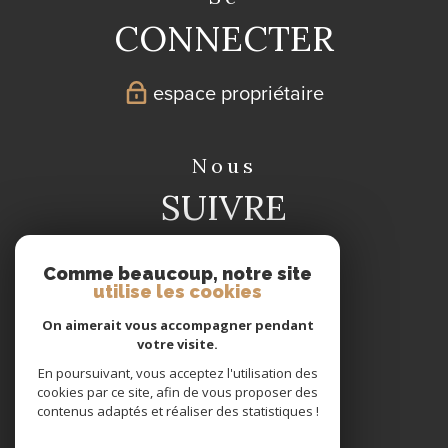
CONNECTER
espace propriétaire
nous
SUIVRE
Comme beaucoup, notre site
utilise les cookies
On aimerait vous accompagner pendant
votre visite.
nous
En poursuivant, vous acceptez l'utilisation des
ADHÉRONS
cookies par ce site, afin de vous proposer des
contenus adaptés et réaliser des statistiques !